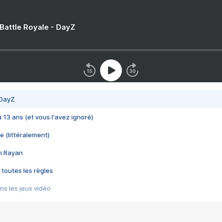
 Battle Royale - DayZ
 DayZ
 a 13 ans (et vous l'avez ignoré)
e (littéralement)
im Rayan
 toutes les règles
s les jeux vidéo
us choquant de Rockstar ? - Le scandale BULLY