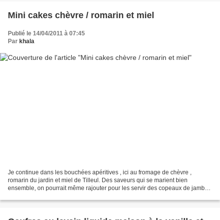
Mini cakes chèvre / romarin et miel
Publié le 14/04/2011 à 07:45
Par
khala
Je continue dans les bouchées apéritives , ici au fromage de chèvre ,
romarin du jardin et miel de Tilleul. Des saveurs qui se marient bien
ensemble, on pourrait même rajouter pour les servir des copeaux de jambon
Serrano ... miam ! j'ai utilisé la même...