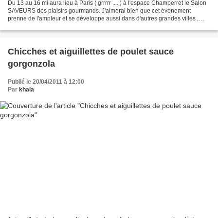
Du 13 au 16 mi aura lieu à Paris ( grrrrr .... ) à l'espace Champerret le Salon
SAVEURS des plaisirs gourmands. J'aimerai bien que cet événement
prenne de l'ampleur et se développe aussi dans d'autres grandes villes ,
notamment vers Lyon ... je dis ça...
Chicches et aiguillettes de poulet sauce
gorgonzola
Publié le 20/04/2011 à 12:00
Par
khala