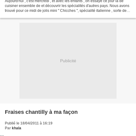
Aujourd'hui , c'est mercredi , et avec les enfants , on essaye ce jour là de
cuisiner ensemble de et découvrir les spécialités d'autres pays. Nous avons
trouvé pour ce midi de jolis mini " Chicches ", spécialité italienne , sorte de
mini gnocchi à la...
Publicité
Fraises chantilly à ma façon
Publié le 18/04/2011 à 16:19
Par
khala