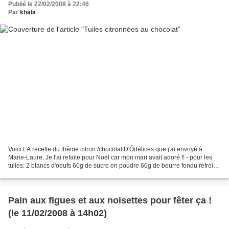
Publié le 22/02/2008 à 22:46
Par
khala
Voici LA recette du thème citron /chocolat D'Ôdélices que j'ai envoyé à
Marie-Laure. Je l'ai refaite pour Noël car mon mari avait adoré !! - pour les
tuiles: 2 blancs d'oeufs 60g de sucre en poudre 60g de beurre fondu refroidi
60g de farine le zeste d'un...
Pain aux figues et aux noisettes pour fêter ça !
(le 11/02/2008 à 14h02)