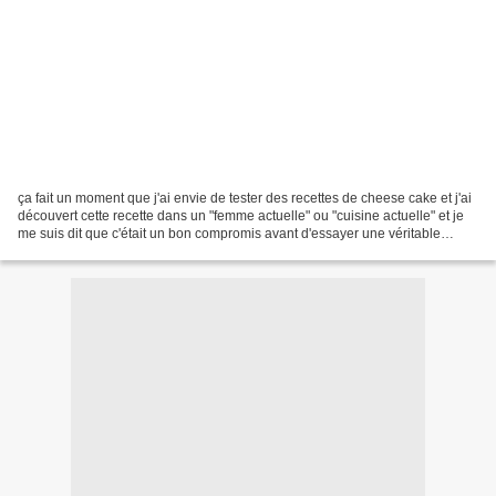
ça fait un moment que j'ai envie de tester des recettes de cheese cake et j'ai
découvert cette recette dans un "femme actuelle" ou "cuisine actuelle" et je
me suis dit que c'était un bon compromis avant d'essayer une véritable
recette. elle est effectivement...