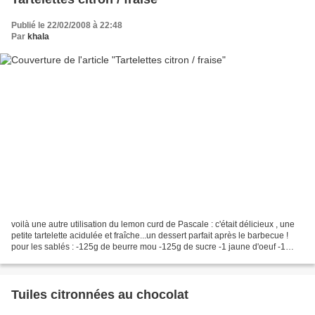
Publié le 22/02/2008 à 22:48
Par
khala
voilà une autre utilisation du lemon curd de Pascale : c'était délicieux , une
petite tartelette acidulée et fraîche...un dessert parfait après le barbecue !
pour les sablés : -125g de beurre mou -125g de sucre -1 jaune d'oeuf -1
pincée de sel -1 càc...
Tuiles citronnées au chocolat