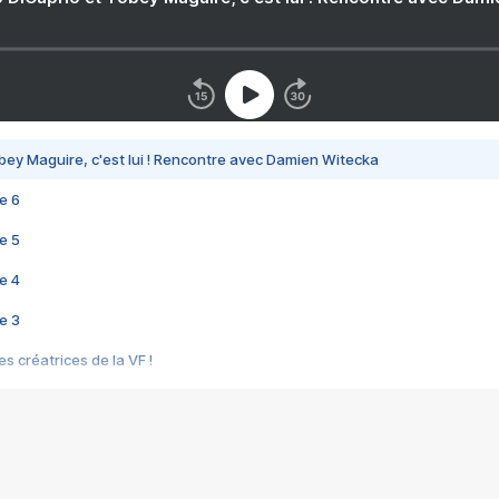
bey Maguire, c'est lui ! Rencontre avec Damien Witecka
e 6
e 5
e 4
e 3
s créatrices de la VF !
e 2
e 1
e Mektoub My Love arrive enfin ! Rencontre avec Shaïn Boumedine et Sal