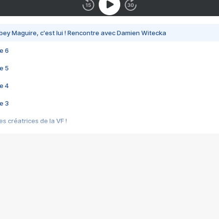
bey Maguire, c'est lui ! Rencontre avec Damien Witecka
e 6
e 5
e 4
e 3
s créatrices de la VF !
e 2
e 1
e Mektoub My Love arrive enfin ! Rencontre avec Shaïn Boumedine et Sal
i : après Toni en famille
elle réalise le bouleversant Dites lui que je l'aime