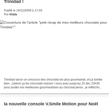
Trinidad !
Publié le 10/12/2009 à 17:55
Par
khala
Trinidad lance un concours des chocolats les plus gourmands, et ça tombe
bien , j'adore ça les chocolats maison ! vous avez jusqu'au 25 dec 23h30
pour poster vos meilleures gourmandises au chocolat perso , je réfléchis
pour agrandir mon index , et donc...
la nouvelle console V.Smile Motion pour Noël