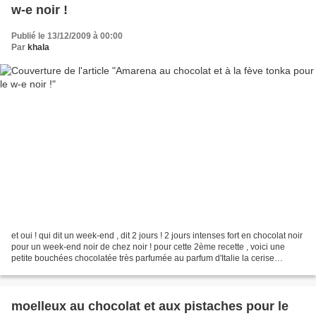
w-e noir !
Publié le 13/12/2009 à 00:00
Par
khala
et oui ! qui dit un week-end , dit 2 jours ! 2 jours intenses fort en chocolat noir
pour un week-end noir de chez noir ! pour cette 2ème recette , voici une
petite bouchées chocolatée très parfumée au parfum d'Italie la cerise
Amarena est une petite griotte...
moelleux au chocolat et aux pistaches pour le