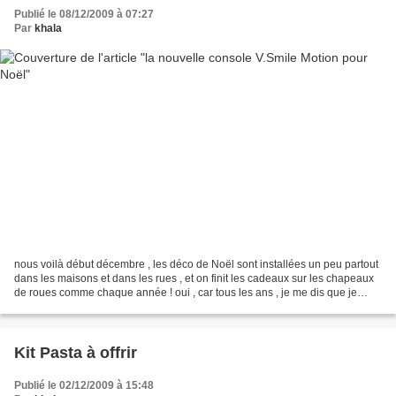
Publié le 08/12/2009 à 07:27
Par
khala
nous voilà début décembre , les déco de Noël sont installées un peu partout
dans les maisons et dans les rues , et on finit les cadeaux sur les chapeaux
de roues comme chaque année ! oui , car tous les ans , je me dis que je
commencerai tôt ! que je ferai...
Kit Pasta à offrir
Publié le 02/12/2009 à 15:48