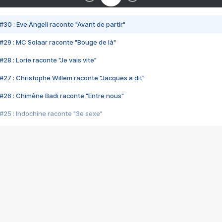
#30 : Eve Angeli raconte "Avant de partir"
#29 : MC Solaar raconte "Bouge de là"
28 : Lorie raconte "Je vais vite"
#27 : Christophe Willem raconte "Jacques a dit"
#26 : Chimène Badi raconte "Entre nous"
#25 : Indochine raconte "3e sexe"
#24 : Zaho raconte "C'est chelou"
#23 : Patrick Bruel raconte "Au café des délices"
#22 : Kyo raconte "Le chemin"
#21 : Nolwenn Leroy raconte "Cassé"
#20 : Patrick Hernandez raconte "Born to be alive"
#19 : Lorie raconte "Près de moi"