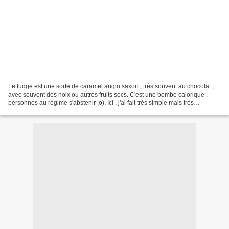
Le fudge est une sorte de caramel anglo saxon , très souvent au chocolat ,
avec souvent des noix ou autres fruits secs. C'est une bombe calorique ,
personnes au régime s'abstenir ;o). Ici , j'ai fait très simple mais très
gourmand : du fudge au Toblerone®...