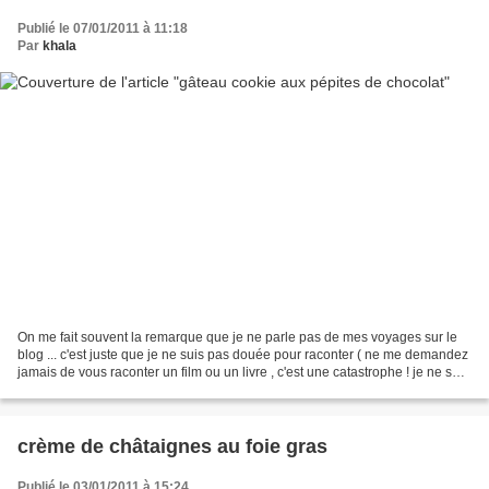
Publié le 07/01/2011 à 11:18
Par
khala
On me fait souvent la remarque que je ne parle pas de mes voyages sur le
blog ... c'est juste que je ne suis pas douée pour raconter ( ne me demandez
jamais de vous raconter un film ou un livre , c'est une catastrophe ! je ne sais
pas résumer ce qui est...
crème de châtaignes au foie gras
Publié le 03/01/2011 à 15:24