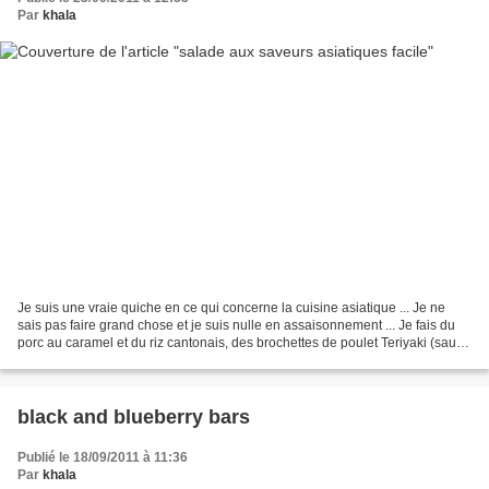
Par
khala
Je suis une vraie quiche en ce qui concerne la cuisine asiatique ... Je ne
sais pas faire grand chose et je suis nulle en assaisonnement ... Je fais du
porc au caramel et du riz cantonais, des brochettes de poulet Teriyaki (sauce
toute prête du commerce)...
black and blueberry bars
Publié le 18/09/2011 à 11:36
Par
khala