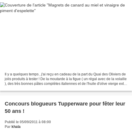
Il y a quelques temps , j'ai reçu en cadeau de la part du Quai des Oliviers de
jolis produits à tester ! De la moutarde à la figue ( un régal avec de la volaille
), des très bonnes pâtes complètes italiennes et de l'huile d'olive vierge extra
du Sud d'...
Concours blogueurs Tupperware pour fêter leur
50 ans !
Publié le 05/09/2011 à 08:00
Par
khala