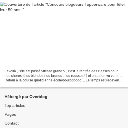
Et voilà , l'été est passé vitesse grand V , c'est la rentrée des classes pour
nos chères têtes blondes ( ou brunes ... ou rousses ! ) et on a rien vu venir ...
Retour à la course quotidienne école/boulot/dodo ... Le temps est redevenue
maussade , il...
Hébergé par Overblog
Top articles
Pages
Contact