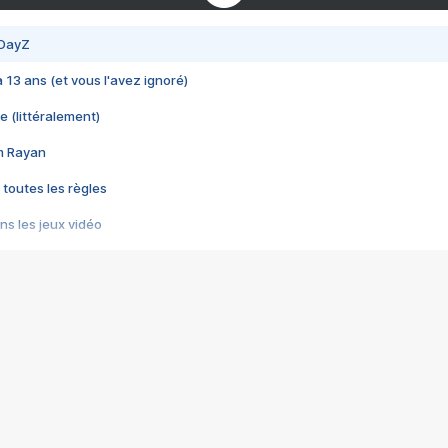
 DayZ
 a 13 ans (et vous l'avez ignoré)
e (littéralement)
im Rayan
 toutes les règles
s les jeux vidéo
us choquant de Rockstar ? - Le scandale BULLY
e plus moche de Steam
du RÊVE tourne au CAUCHEMAR
pendant 8 heures
it… à tort
umiliés par un jeu vidéo