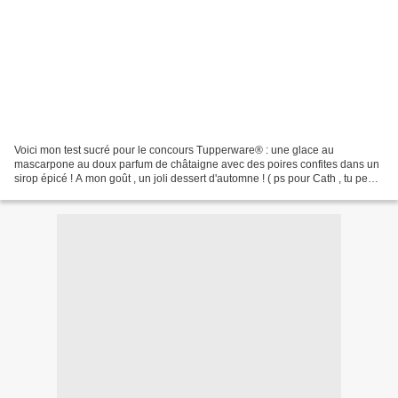
Voici mon test sucré pour le concours Tupperware® : une glace au
mascarpone au doux parfum de châtaigne avec des poires confites dans un
sirop épicé ! A mon goût , un joli dessert d'automne ! ( ps pour Cath , tu peux
remplacer la crème de marron par 50g...