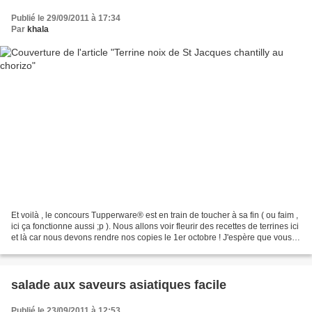
Publié le 29/09/2011 à 17:34
Par
khala
Et voilà , le concours Tupperware® est en train de toucher à sa fin ( ou faim ,
ici ça fonctionne aussi ;p ). Nous allons voir fleurir des recettes de terrines ici
et là car nous devons rendre nos copies le 1er octobre ! J'espère que vous
n'en aurez pas...
salade aux saveurs asiatiques facile
Publié le 23/09/2011 à 12:53