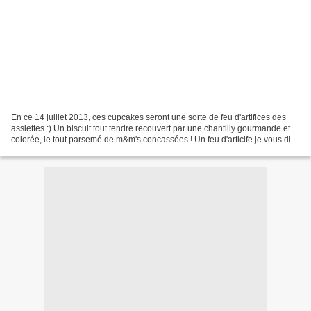
En ce 14 juillet 2013, ces cupcakes seront une sorte de feu d'artifices des
assiettes :) Un biscuit tout tendre recouvert par une chantilly gourmande et
colorée, le tout parsemé de m&m's concassées ! Un feu d'articife je vous dis !
En plus on retrouve...