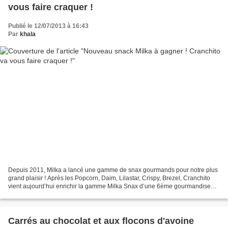
vous faire craquer !
Publié le 12/07/2013 à 16:43
Par
khala
Depuis 2011, Milka a lancé une gamme de snax gourmands pour notre plus
grand plaisir ! Après les Popcorn, Daim, Lilastar, Crispy, Brezel, Cranchito
vient aujourd’hui enrichir la gamme Milka Snax d’une 6ème gourmandise
inédite, qui allie tendresse et croustillant....
Carrés au chocolat et aux flocons d'avoine