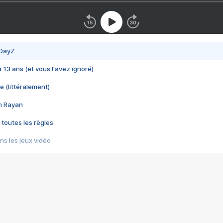
 DayZ
 a 13 ans (et vous l'avez ignoré)
e (littéralement)
im Rayan
 toutes les règles
s les jeux vidéo
us choquant de Rockstar ? - Le scandale BULLY
e plus moche de Steam
du RÊVE tourne au CAUCHEMAR
pendant 8 heures