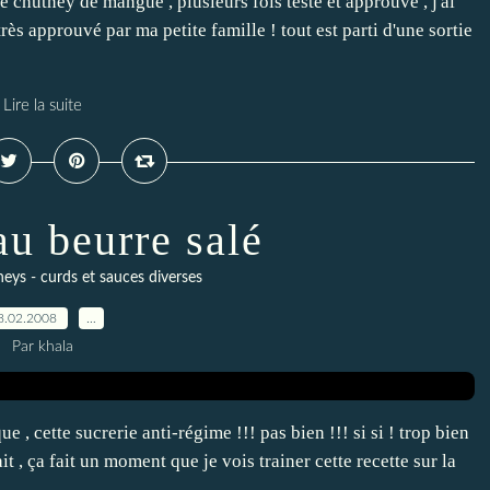
 chutney de mangue , plusieurs fois testé et approuvé , j'ai
rès approuvé par ma petite famille ! tout est parti d'une sortie
Lire la suite
au beurre salé
neys - curds et sauces diverses
8.02.2008
…
Par khala
que , cette sucrerie anti-régime !!! pas bien !!! si si ! trop bien
it , ça fait un moment que je vois trainer cette recette sur la