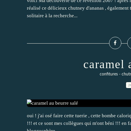
voici Ma découverte de ce réveillon 2007 ! après le
réalisé ce délicieux chutney d'ananas , également t
solitaire à la recherche...
caramel 
confitures - chut
2
oui ! j'ai osé faire cette tuerie , cette bombe calori
!!! et ce sont mes collègues qui m'ont béni !!! en fa
bloggosphère...