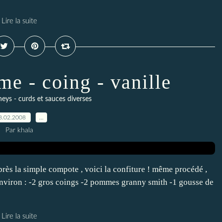
Lire la suite
e - coing - vanille
neys - curds et sauces diverses
8.02.2008
…
Par khala
près la simple compote , voici la confiture ! même procédé ,
 environ : -2 gros coings -2 pommes granny smith -1 gousse de
Lire la suite