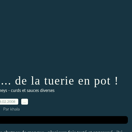
.. de la tuerie en pot !
neys - curds et sauces diverses
8.02.2008
…
Par khala