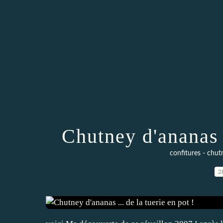
Chutney d'ananas .
confitures - chut
2