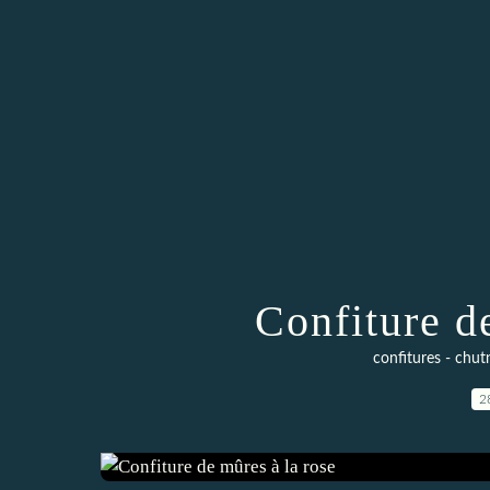
Confiture d
confitures - chut
2