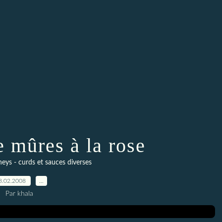
e mûres à la rose
neys - curds et sauces diverses
8.02.2008
…
Par khala