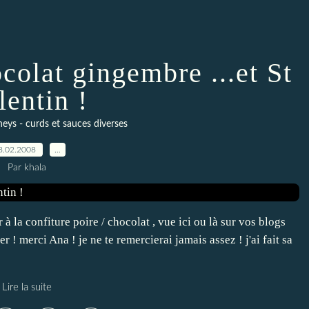
colat gingembre ...et St
lentin !
neys - curds et sauces diverses
8.02.2008
…
Par khala
 à la confiture poire / chocolat , vue ici ou là sur vos blogs
er ! merci Ana ! je ne te remercierai jamais assez ! j'ai fait sa
Lire la suite