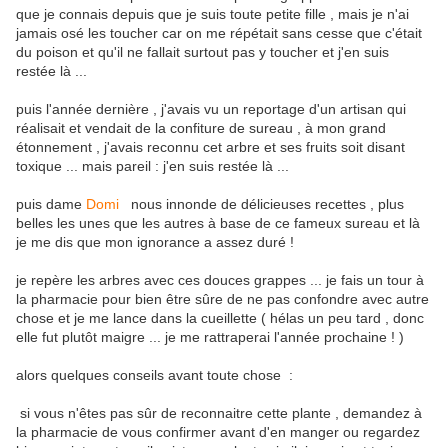
que je connais depuis que je suis toute petite fille , mais je n'ai
jamais osé les toucher car on me répétait sans cesse que c'était
du poison et qu'il ne fallait surtout pas y toucher et j'en suis
restée là ...
puis l'année dernière , j'avais vu un reportage d'un artisan qui
réalisait et vendait de la confiture de sureau , à mon grand
étonnement , j'avais reconnu cet arbre et ses fruits soit disant
toxique ... mais pareil : j'en suis restée là ...
puis dame
Domi
nous innonde de délicieuses recettes , plus
belles les unes que les autres à base de ce fameux sureau et là
je me dis que mon ignorance a assez duré !
je repère les arbres avec ces douces grappes ... je fais un tour à
la pharmacie pour bien être sûre de ne pas confondre avec autre
chose et je me lance dans la cueillette ( hélas un peu tard , donc
elle fut plutôt maigre ... je me rattraperai l'année prochaine ! )
alors quelques conseils avant toute chose :
si vous n'êtes pas sûr de reconnaitre cette plante , demandez à
la pharmacie de vous confirmer avant d'en manger ou regardez