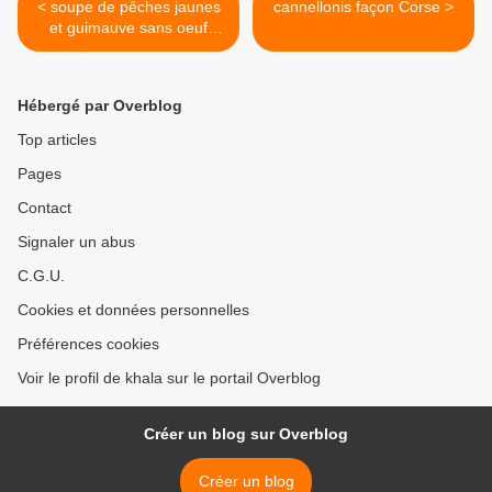
< soupe de pêches jaunes
cannellonis façon Corse >
et guimauve sans oeuf
façon île flottante
Hébergé par Overblog
Top articles
Pages
Contact
Signaler un abus
C.G.U.
Cookies et données personnelles
Préférences cookies
Voir le profil de khala sur le portail Overblog
Créer un blog sur Overblog
Créer un blog