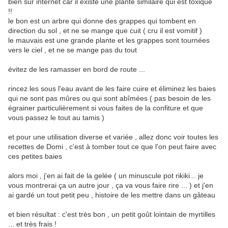
bien sur internet car il existe une plante similaire qui est toxique
!!
le bon est un arbre qui donne des grappes qui tombent en
direction du sol , et ne se mange que cuit ( cru il est vomitif )
le mauvais est une grande plante et les grappes sont tournées
vers le ciel , et ne se mange pas du tout
évitez de les ramasser en bord de route ...
rincez les sous l'eau avant de les faire cuire et éliminez les baies
qui ne sont pas mûres ou qui sont abîmées ( pas besoin de les
égrainer particulièrement si vous faites de la confiture et que
vous passez le tout au tamis )
et pour une utilisation diverse et variée , allez donc voir toutes les
recettes de Domi , c'est à tomber tout ce que l'on peut faire avec
ces petites baies
alors moi , j'en ai fait de la gelée ( un minuscule pot rikiki... je
vous montrerai ça un autre jour , ça va vous faire rire ... ) et j'en
ai gardé un tout petit peu , histoire de les mettre dans un gâteau
et bien résultat : c'est très bon , un petit goût lointain de myrtilles
... et très frais !