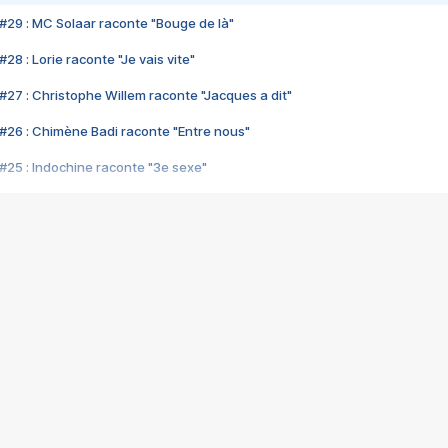
#29 : MC Solaar raconte "Bouge de là"
28 : Lorie raconte "Je vais vite"
#27 : Christophe Willem raconte "Jacques a dit"
#26 : Chimène Badi raconte "Entre nous"
#25 : Indochine raconte "3e sexe"
#24 : Zaho raconte "C'est chelou"
#23 : Patrick Bruel raconte "Au café des délices"
#22 : Kyo raconte "Le chemin"
#21 : Nolwenn Leroy raconte "Cassé"
#20 : Patrick Hernandez raconte "Born to be alive"
#19 : Lorie raconte "Près de moi"
#18 : Michael Jones raconte "A nos actes manqués" (avec Jean-Jacque