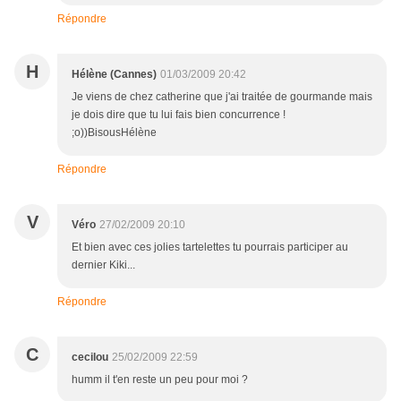
Répondre
H
Hélène (Cannes)
01/03/2009 20:42
Je viens de chez catherine que j'ai traitée de gourmande mais
je dois dire que tu lui fais bien concurrence !
;o))BisousHélène
Répondre
V
Véro
27/02/2009 20:10
Et bien avec ces jolies tartelettes tu pourrais participer au
dernier Kiki...
Répondre
C
cecilou
25/02/2009 22:59
humm il t'en reste un peu pour moi ?