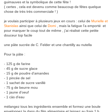
guimauves et la symbolique de cette fête !
( certes , cela est devenu comme beaucoup de fêtes quelque
chose de très très commerciale ! )
je voulais participer à plusieurs jeux en cours : celui de
Murielle et
Stanislas
ainsi que celui de
Domi
, mais la fatigue l'a emporté et
pour marquer le coup tout de même , j'ai réalisé cette petite
douceur top facile
une pâte sucrée de C. Felder et une chantilly au nutella
Pour la pâte :
- 125 g de farine
- 45 g de sucre glace
- 15 g de poudre d'amandes
- 1 pincée de sel
- 1 sachet de sucre vanillé
- 75 g de beurre mou
- 1 jaune d'oeuf
- 1 càs d'eau
mélangez tous les ingrédients ensemble et formez une boule
enveloppez la dans du film alimentaire et laissez au frais 1 h