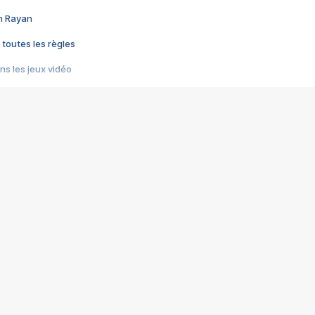
im Rayan
 toutes les règles
s les jeux vidéo
us choquant de Rockstar ? - Le scandale BULLY
e plus moche de Steam
du RÊVE tourne au CAUCHEMAR
pendant 8 heures
it… à tort
umiliés par un jeu vidéo
ire - Final Fantasy 8
ti un empire - Age of Empires
story DOFUS