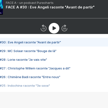
FACE A - un podcast Purecharts
FACE A #30 : Eve Angeli raconte "Avant de partir"
#30 : Eve Angeli raconte "Avant de partir"
#29 : MC Solaar raconte "Bouge de là"
28 : Lorie raconte "Je vais vite"
#27 : Christophe Willem raconte "Jacques a dit"
#26 : Chimène Badi raconte "Entre nous"
#25 : Indochine raconte "3e sexe"
#24 : Zaho raconte "C'est chelou"
#23 : Patrick Bruel raconte "Au café des délices"