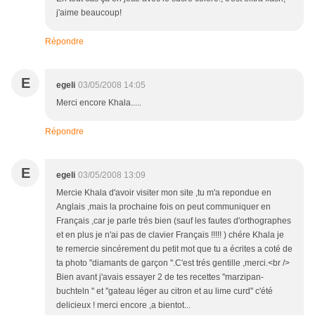
j'aime beaucoup!
Répondre
E
egeli
03/05/2008 14:05
Merci encore Khala.....
Répondre
E
egeli
03/05/2008 13:09
Mercie Khala d'avoir visiter mon site ,tu m'a repondue en
Anglais ,mais la prochaine fois on peut communiquer en
Français ,car je parle trés bien (sauf les fautes d'orthographes
et en plus je n'ai pas de clavier Français !!!!! ) chére Khala je
te remercie sincérement du petit mot que tu a écrites a coté de
ta photo ''diamants de garçon ''.C'est trés gentille ,merci.<br />
Bien avant j'avais essayer 2 de tes recettes ''marzipan-
buchteln '' et ''gateau léger au citron et au lime curd'' c'été
delicieux ! merci encore ,a bientot...