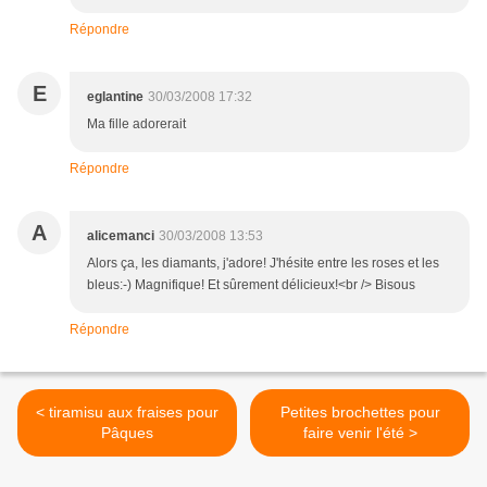
Répondre
E
eglantine
30/03/2008 17:32
Ma fille adorerait
Répondre
A
alicemanci
30/03/2008 13:53
Alors ça, les diamants, j'adore! J'hésite entre les roses et les
bleus:-) Magnifique! Et sûrement délicieux!<br /> Bisous
Répondre
< tiramisu aux fraises pour
Petites brochettes pour
Pâques
faire venir l'été >