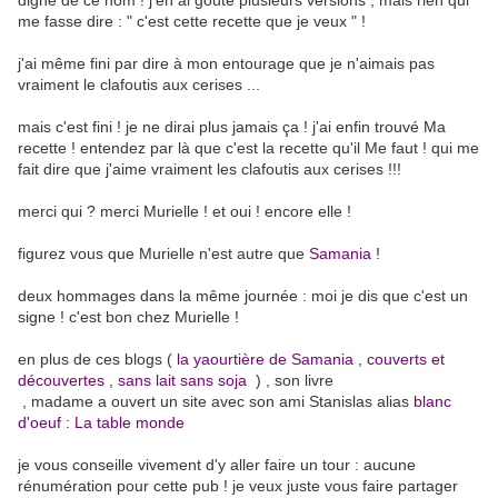
digne de ce nom ! j'en ai goûté plusieurs versions , mais rien qui
me fasse dire : " c'est cette recette que je veux " !
j'ai même fini par dire à mon entourage que je n'aimais pas
vraiment le clafoutis aux cerises ...
mais c'est fini ! je ne dirai plus jamais ça ! j'ai enfin trouvé Ma
recette ! entendez par là que c'est la recette qu'il Me faut ! qui me
fait dire que j'aime vraiment les clafoutis aux cerises !!!
merci qui ? merci Murielle ! et oui ! encore elle !
figurez vous que Murielle n'est autre que
Samania
!
deux hommages dans la même journée : moi je dis que c'est un
signe ! c'est bon chez Murielle !
en plus de ces blogs (
la yaourtière de Samania
,
couverts et
découvertes
,
sans lait sans soja
) , son livre
, madame a ouvert un site avec son ami Stanislas alias
blanc
d'oeuf
:
La table monde
je vous conseille vivement d'y aller faire un tour : aucune
rénumération pour cette pub ! je veux juste vous faire partager