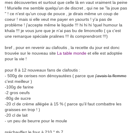
mes découvertes et surtout que celle là en vaut vraiment la peine
! Murielle me semble quelqu'un de discret , qui ne se "la joue pas
" ! ce n'est qu'un coup de pouce , je dirais même un coup de
coeur ! mais si elle veut me payer en yaourts ! y'a pas de
problème ! j'accepte même le liquide !!! hi hi hi !quel humour la
khala !!! je vous jure que je n'ai pas bu de limoncello ( ça c'est
une remarque spéciale pralines !!! ils comprendront !!!)
bref , pour en revenir au clafoutis , la recette du jour est donc
trouvée sur le nouveau site
La table monde
et elle est adoptée
pour la vie !
pour 8 à 12 nouveaux fans de clafoutis :
- 500g de cerises non dénoyautées ( parce que
j'avais la flemme
c'est meilleur )
-100g de farine
-2 gros oeufs
-80g de sucre
-20 cl de crème allégée à 15 % ( parce qu'il faut combattre les
graisses en trop ! )
-20 cl de lait
- un peu de beurre pour le moule
préchauffez le four à 210 ° th 7