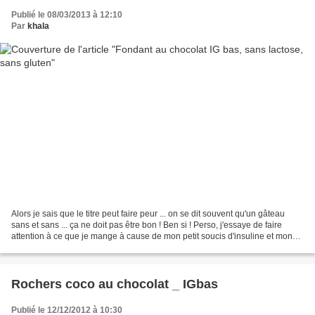
Publié le 08/03/2013 à 12:10
Par
khala
Alors je sais que le titre peut faire peur ... on se dit souvent qu'un gâteau
sans et sans ... ça ne doit pas être bon ! Ben si ! Perso, j'essaye de faire
attention à ce que je mange à cause de mon petit soucis d'insuline et mon
gros problème de poids...
Rochers coco au chocolat _ IGbas
Publié le 12/12/2012 à 10:30