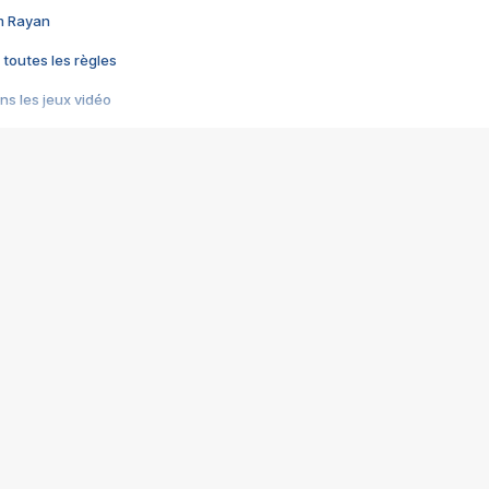
im Rayan
 toutes les règles
s les jeux vidéo
us choquant de Rockstar ? - Le scandale BULLY
e plus moche de Steam
du RÊVE tourne au CAUCHEMAR
pendant 8 heures
it… à tort
umiliés par un jeu vidéo
ire - Final Fantasy 8
ti un empire - Age of Empires
story DOFUS