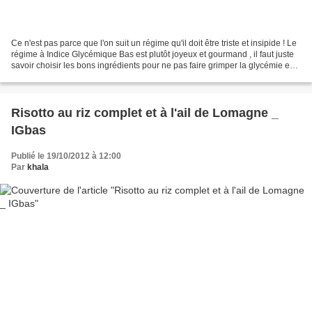
Ce n'est pas parce que l'on suit un régime qu'il doit être triste et insipide ! Le
régime à Indice Glycémique Bas est plutôt joyeux et gourmand , il faut juste
savoir choisir les bons ingrédients pour ne pas faire grimper la glycémie en
flèche ! Voici...
Risotto au riz complet et à l'ail de Lomagne _
IGbas
Publié le 19/10/2012 à 12:00
Par
khala