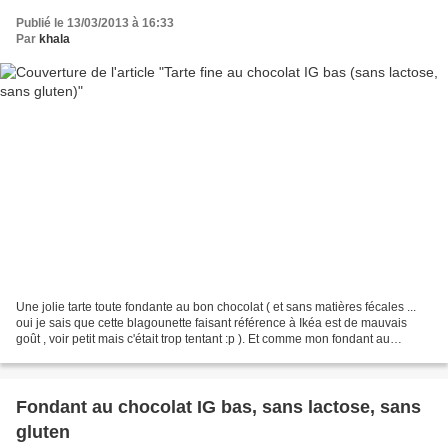
Publié le 13/03/2013 à 16:33
Par
khala
Une jolie tarte toute fondante au bon chocolat ( et sans matières fécales ...
oui je sais que cette blagounette faisant référence à Ikéa est de mauvais
goût , voir petit mais c'était trop tentant :p ). Et comme mon fondant au
chocolat ou ma tarte au citron...
Fondant au chocolat IG bas, sans lactose, sans
gluten