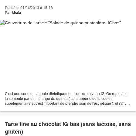
Publié le 01/04/2013 à 15:18
Par
khala
C'est une sorte de taboulé diététiquement correcte niveau IG. On remplace
la semoule par un mélange de quinoa ( cela apporte de la couleur
supplémentaire et c'est important de prendre soin de l'esthétique ), et j'ai vu
qu'il y avait aussi de la semoule...
Tarte fine au chocolat IG bas (sans lactose, sans
gluten)