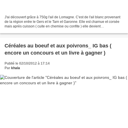
J'ai découvert grâce à 750g l'ail de Lomagne. C'est de l'ail blanc provenant
de la région entre le Gers et le Tarn et Garonne. Elle est charnue et corsée
mais après cuisson ( cuite en chemise ou confite ) elle devient
délicieusement moelleuse. Si vous...
Céréales au boeuf et aux poivrons_ IG bas (
encore un concours et un livre à gagner )
Publié le 02/10/2012 à 17:14
Par
khala