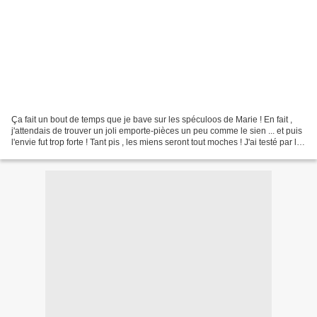
Ça fait un bout de temps que je bave sur les spéculoos de Marie ! En fait ,
j'attendais de trouver un joli emporte-pièces un peu comme le sien ... et puis
l'envie fut trop forte ! Tant pis , les miens seront tout moches ! J'ai testé par la
même occasion...