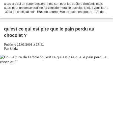
alors là c'est un super dessert ! il me sert pour les goûters d'enfants mais
aussi pour un dessert raffiné (je vous donnerai le truc plus loin). il vous faut :
-300g de chocolat noir -160g de beurre -60g de sucre en poudre -10g de
farine (et pas un g...
qu'est ce qui est pire que le pain perdu au
chocolat ?
Publié le 15/03/2008 à 17:31
Par
khala