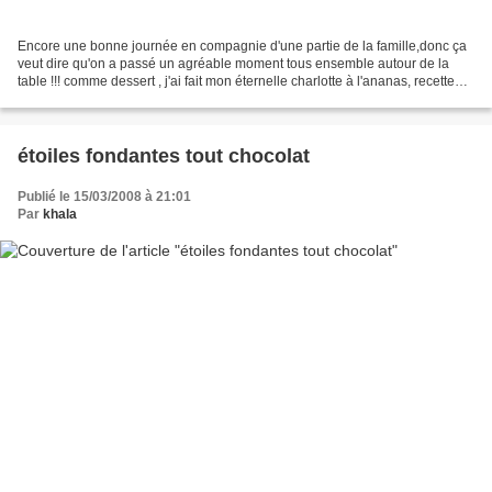
Encore une bonne journée en compagnie d'une partie de la famille,donc ça
veut dire qu'on a passé un agréable moment tous ensemble autour de la
table !!! comme dessert , j'ai fait mon éternelle charlotte à l'ananas, recette
trouvée il y a au moins 100ans...
étoiles fondantes tout chocolat
Publié le 15/03/2008 à 21:01
Par
khala