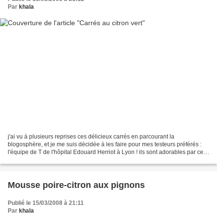
Par
khala
j'ai vu à plusieurs reprises ces délicieux carrés en parcourant la
blogosphère, et je me suis décidée à les faire pour mes testeurs préférés :
l'équipe de T de l'hôpital Edouard Herriot à Lyon ! ils sont adorables par ce
qu'ils goûtent sans broncher la...
Mousse poire-citron aux pignons
Publié le 15/03/2008 à 21:11
Par
khala