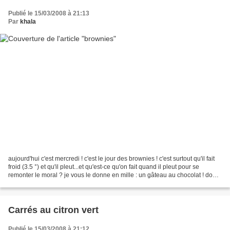
Publié le 15/03/2008 à 21:13
Par
khala
aujourd'hui c'est mercredi ! c'est le jour des brownies ! c'est surtout qu'il fait
froid (3.5 °) et qu'il pleut...et qu'est-ce qu'on fait quand il pleut pour se
remonter le moral ? je vous le donne en mille : un gâteau au chocolat ! donc
ce sera brownies...
Carrés au citron vert
Publié le 15/03/2008 à 21:12