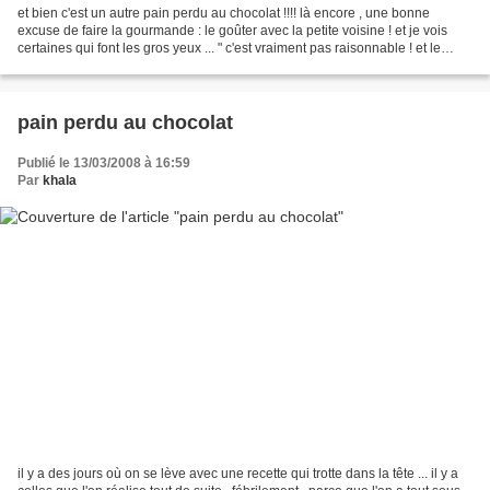
et bien c'est un autre pain perdu au chocolat !!!! là encore , une bonne
excuse de faire la gourmande : le goûter avec la petite voisine ! et je vois
certaines qui font les gros yeux ... " c'est vraiment pas raisonnable ! et le
maillot ? et ... " rassurez...
pain perdu au chocolat
Publié le 13/03/2008 à 16:59
Par
khala
il y a des jours où on se lève avec une recette qui trotte dans la tête ... il y a