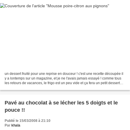
un dessert fruité pour une reprise en douceur ! c'est une recette découpée il
y a lontemps sur un magazine, et je ne l'avais jamais essayé ! comme tous
les retours de vacances, le frigo est un peu vide et ça fera un petit dessert
sympa qui en même temps...
Pavé au chocolat à se lécher les 5 doigts et le
pouce !!
Publié le 15/03/2008 à 21:10
Par
khala