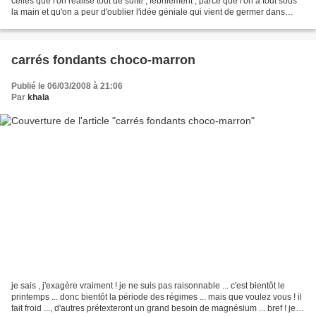
celles que l'on réalise tout de suite , fébrilement , parce que l'on a tout sous
la main et qu'on a peur d'oublier l'idée géniale qui vient de germer dans
notre esprit...
carrés fondants choco-marron
Publié le 06/03/2008 à 21:06
Par
khala
je sais , j'exagère vraiment ! je ne suis pas raisonnable ... c'est bientôt le
printemps ... donc bientôt la période des régimes ... mais que voulez vous ! il
fait froid ..., d'autres prétexteront un grand besoin de magnésium ... bref ! je