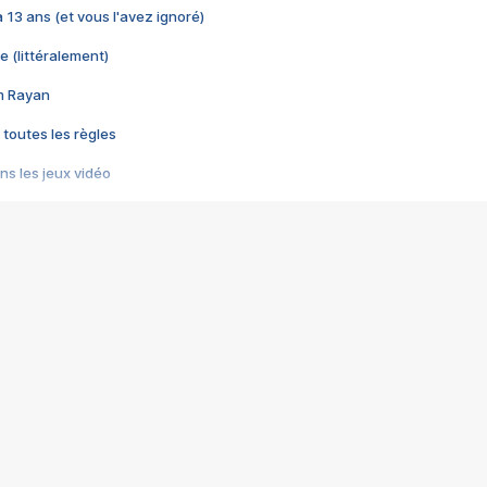
 a 13 ans (et vous l'avez ignoré)
e (littéralement)
im Rayan
 toutes les règles
s les jeux vidéo
us choquant de Rockstar ? - Le scandale BULLY
e plus moche de Steam
du RÊVE tourne au CAUCHEMAR
pendant 8 heures
it… à tort
umiliés par un jeu vidéo
ire - Final Fantasy 8
ti un empire - Age of Empires