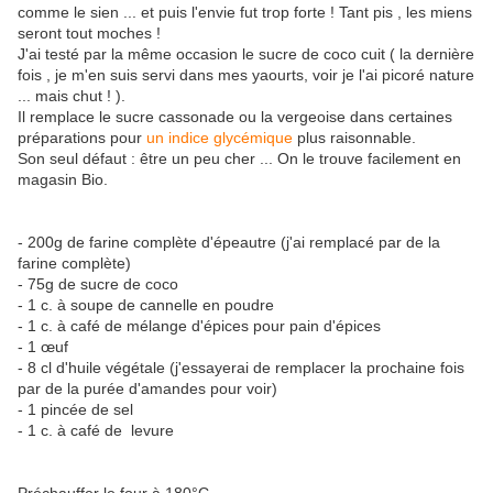
comme le sien ... et puis l'envie fut trop forte ! Tant pis , les miens
seront tout moches !
J'ai testé par la même occasion le sucre de coco cuit ( la dernière
fois , je m'en suis servi dans mes yaourts, voir je l'ai picoré nature
... mais chut ! ).
Il remplace le sucre cassonade ou la vergeoise dans certaines
préparations pour
un indice glycémique
plus raisonnable.
Son seul défaut : être un peu cher ... On le trouve facilement en
magasin Bio.
- 200g de farine complète d'épeautre (j'ai remplacé par de la
farine complète)
- 75g de sucre de coco
- 1 c. à soupe de cannelle en poudre
- 1 c. à café de mélange d'épices pour pain d'épices
- 1 œuf
- 8 cl d'huile végétale (j'essayerai de remplacer la prochaine fois
par de la purée d'amandes pour voir)
- 1 pincée de sel
- 1 c. à café de levure