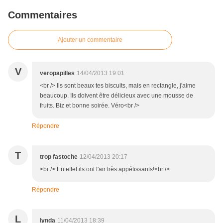
Commentaires
Ajouter un commentaire
V
veropapilles
14/04/2013 19:01
<br /> Ils sont beaux tes biscuits, mais en rectangle, j'aime
beaucoup. Ils doivent être délicieux avec une mousse de
fruits. Biz et bonne soirée. Véro<br />
Répondre
T
trop fastoche
12/04/2013 20:17
<br /> En effet ils ont l'air très appétissants!<br />
Répondre
L
lynda
11/04/2013 18:39