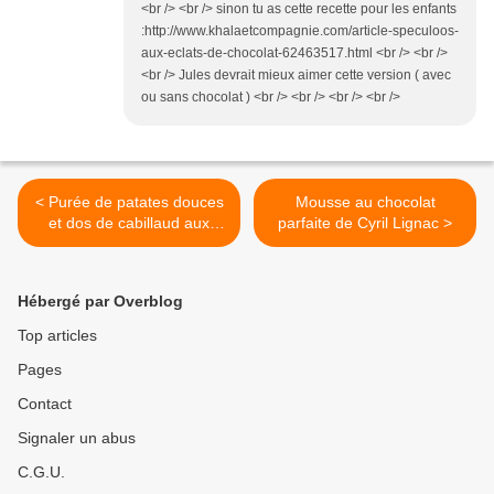
<br /> <br /> sinon tu as cette recette pour les enfants
:http://www.khalaetcompagnie.com/article-speculoos-
aux-eclats-de-chocolat-62463517.html <br /> <br />
<br /> Jules devrait mieux aimer cette version ( avec
ou sans chocolat ) <br /> <br /> <br /> <br />
< Purée de patates douces
Mousse au chocolat
et dos de cabillaud aux
parfaite de Cyril Lignac >
épices_IGbas
Hébergé par Overblog
Top articles
Pages
Contact
Signaler un abus
C.G.U.