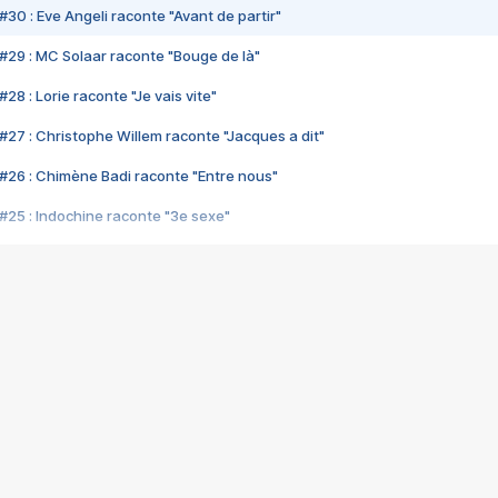
#30 : Eve Angeli raconte "Avant de partir"
#29 : MC Solaar raconte "Bouge de là"
28 : Lorie raconte "Je vais vite"
#27 : Christophe Willem raconte "Jacques a dit"
#26 : Chimène Badi raconte "Entre nous"
#25 : Indochine raconte "3e sexe"
#24 : Zaho raconte "C'est chelou"
#23 : Patrick Bruel raconte "Au café des délices"
#22 : Kyo raconte "Le chemin"
#21 : Nolwenn Leroy raconte "Cassé"
#20 : Patrick Hernandez raconte "Born to be alive"
#19 : Lorie raconte "Près de moi"
#18 : Michael Jones raconte "A nos actes manqués" (avec Jean-Jacque