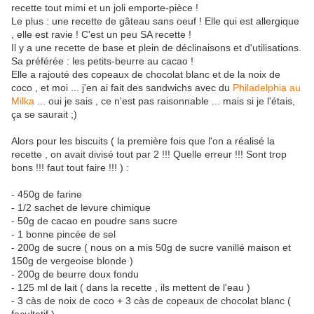
recette tout mimi et un joli emporte-pièce !
Le plus : une recette de gâteau sans oeuf ! Elle qui est allergique
, elle est ravie ! C'est un peu SA recette !
Il y a une recette de base et plein de déclinaisons et d'utilisations.
Sa préférée : les petits-beurre au cacao !
Elle a rajouté des copeaux de chocolat blanc et de la noix de
coco , et moi ... j'en ai fait des sandwichs avec du
Philadelphia au
Milka
... oui je sais , ce n'est pas raisonnable ... mais si je l'étais,
ça se saurait ;)
Alors pour les biscuits ( la première fois que l'on a réalisé la
recette , on avait divisé tout par 2 !!! Quelle erreur !!! Sont trop
bons !!! faut tout faire !!! ) :
- 450g de farine
- 1/2 sachet de levure chimique
- 50g de cacao en poudre sans sucre
- 1 bonne pincée de sel
- 200g de sucre ( nous on a mis 50g de sucre vanillé maison et
150g de vergeoise blonde )
- 200g de beurre doux fondu
- 125 ml de lait ( dans la recette , ils mettent de l'eau )
- 3 càs de noix de coco + 3 càs de copeaux de chocolat blanc (