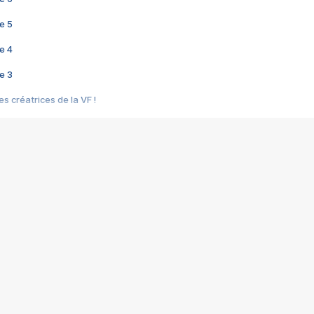
e 5
e 4
e 3
s créatrices de la VF !
e 2
e 1
e Mektoub My Love arrive enfin ! Rencontre avec Shaïn Boumedine et Sal
i : après Toni en famille
elle réalise le bouleversant Dites lui que je l'aime
ais ! Rencontre autour de Vie privée de Rebecca Zlotowski
 de Marguerite, Grave... Rencontre avec Ella Rumpf
 Les Rêveurs, un film intime sur la santé mentale