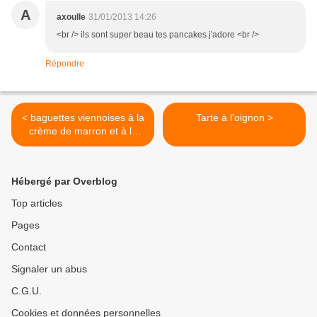
A
axoulle
31/01/2013 14:26
<br /> ils sont super beau tes pancakes j'adore <br />
Répondre
< baguettes viennoises à la
Tarte à l'oignon >
crème de marron et à la
butternut
Hébergé par Overblog
Top articles
Pages
Contact
Signaler un abus
C.G.U.
Cookies et données personnelles