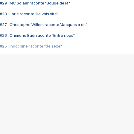
#29 : MC Solaar raconte "Bouge de là"
28 : Lorie raconte "Je vais vite"
#27 : Christophe Willem raconte "Jacques a dit"
#26 : Chimène Badi raconte "Entre nous"
#25 : Indochine raconte "3e sexe"
#24 : Zaho raconte "C'est chelou"
#23 : Patrick Bruel raconte "Au café des délices"
#22 : Kyo raconte "Le chemin"
#21 : Nolwenn Leroy raconte "Cassé"
#20 : Patrick Hernandez raconte "Born to be alive"
#19 : Lorie raconte "Près de moi"
#18 : Michael Jones raconte "A nos actes manqués" (avec Jean-Jacque
#17 : Khaled raconte "Aïcha"