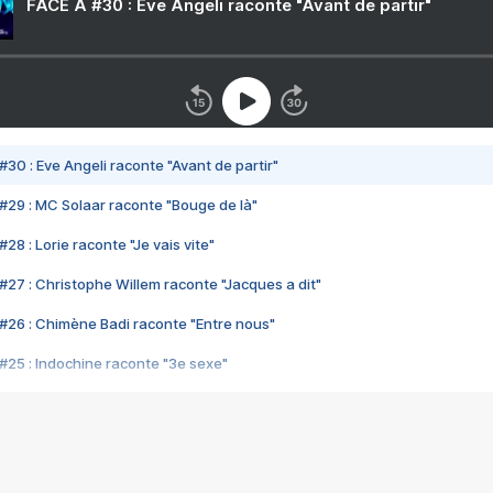
FACE A #30 : Eve Angeli raconte "Avant de partir"
#30 : Eve Angeli raconte "Avant de partir"
#29 : MC Solaar raconte "Bouge de là"
28 : Lorie raconte "Je vais vite"
#27 : Christophe Willem raconte "Jacques a dit"
#26 : Chimène Badi raconte "Entre nous"
#25 : Indochine raconte "3e sexe"
#24 : Zaho raconte "C'est chelou"
#23 : Patrick Bruel raconte "Au café des délices"
#22 : Kyo raconte "Le chemin"