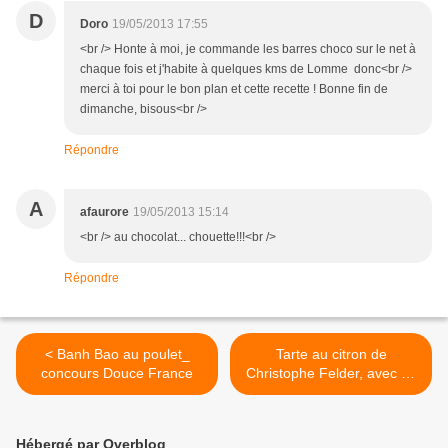
D
Doro
19/05/2013 17:55
<br /> Honte à moi, je commande les barres choco sur le net à
chaque fois et j'habite à quelques kms de Lomme donc<br />
merci à toi pour le bon plan et cette recette ! Bonne fin de
dimanche, bisous<br />
Répondre
A
afaurore
19/05/2013 15:14
<br /> au chocolat... chouette!!!<br />
Répondre
< Banh Bao au poulet_
Tarte au citron de
concours Douce France
Christophe Felder, avec un
peu de meringue dessus ! >
Hébergé par Overblog