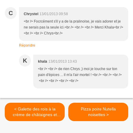
C
Chrystel
13/01/2013 09:58
<br /> Focrcément s'il y a de la pralinoise, je vais adorer et je
ne serais pas la seule ici.<br /> <br /> <br /> Merci Khala<br />
<br /> <br /> Chrys<br />
Répondre
K
khala
13/01/2013 13:43
<br /> <br /> de rien Chrys ;) moi je louche sur ton
pain d'épices ... il m'a l'air mortel ! <br /> <br /> <br />
<br /> <br /> <br /> <br />
< Galette des rois à la
Pizza poire Nutella
crème de châtaignes et
noisettes >
marrons glacés