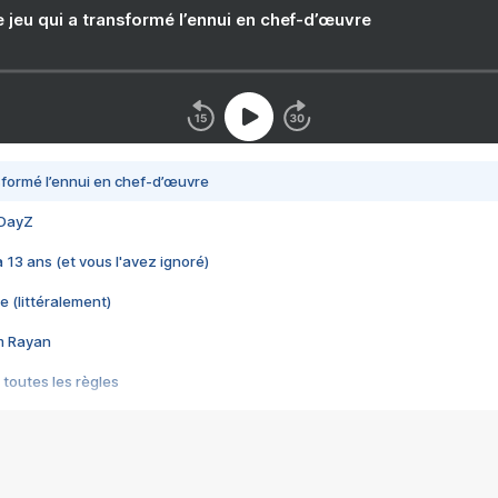
e jeu qui a transformé l’ennui en chef-d’œuvre
nsformé l’ennui en chef-d’œuvre
 DayZ
 a 13 ans (et vous l'avez ignoré)
e (littéralement)
im Rayan
 toutes les règles
s les jeux vidéo
us choquant de Rockstar ? - Le scandale BULLY