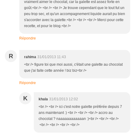
vraiment aimer le chocolat, car la galette est assez forte en
goût.<br /> <br /> <br /> Je trouve cependant que le tout fut un
peu trop sec, et qu'un accompagnement liquide aurait pu bien
s'accorder avec la galette.<br /> <br /> <br /> Merci pour cette
recette, et pour le blog.<br />
Répondre
R
rahima
31/01/2013 11:43
<br /> figure toi que moi aussi, c'était une galette au chocolat
que j'ai faite cette année ! biz biz<br />
Répondre
K
khala
31/01/2013 12:02
<br /> <br /> ici c'est notre galette préférée depuis 7
ans maintenant :) <br /> <br /> <br /> accro au
chocolat ? naaaaaaaaaaaan :)<br /> <br /> <br />
<br /> <br /> <br /> <br />