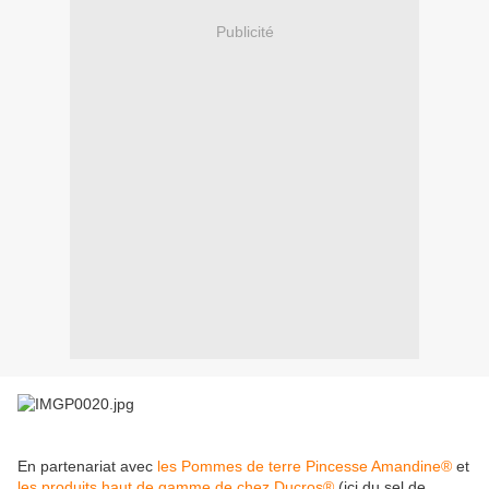
Publicité
En partenariat avec
les Pommes de terre Pincesse Amandine®
et
les produits haut de gamme de chez Ducros®
(ici du sel de