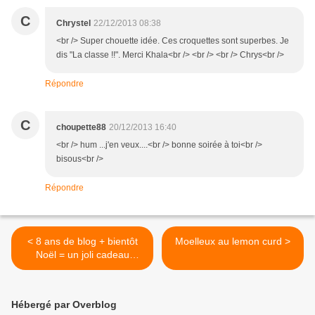
C
Chrystel
22/12/2013 08:38
<br /> Super chouette idée. Ces croquettes sont superbes. Je
dis "La classe !!". Merci Khala<br /> <br /> <br /> Chrys<br />
Répondre
C
choupette88
20/12/2013 16:40
<br /> hum ...j'en veux....<br /> bonne soirée à toi<br />
bisous<br />
Répondre
< 8 ans de blog + bientôt
Moelleux au lemon curd >
Noël = un joli cadeau
gourmand Suchard ® à
gagner !
Hébergé par Overblog