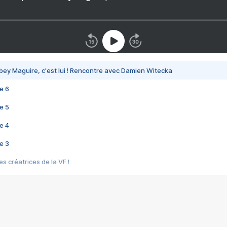
bey Maguire, c'est lui ! Rencontre avec Damien Witecka
e 6
e 5
e 4
e 3
s créatrices de la VF !
e 2
e 1
e Mektoub My Love arrive enfin ! Rencontre avec Shaïn Boumedine et Sal